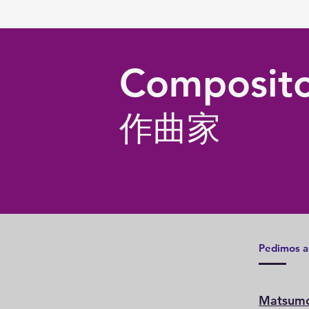
Composito
作曲家
Pedimos a
Matsum