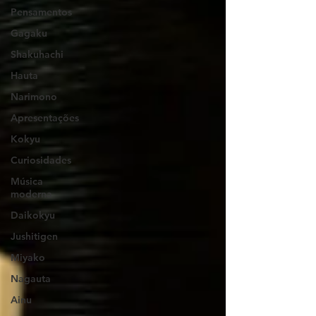
Pensamentos
Gagaku
Shakuhachi
Hauta
Narimono
Apresentações
Kokyu
Curiosidades
Música
moderna
Daikokyu
Jushitigen
Miyako
Nagauta
Ainu