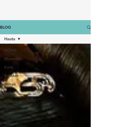
BLOG
Hauta
HOME
Shamisen
Koto
Sanshin
Minyo
Jiuta
Ryukyu
Koten
Yaeyama
Amami