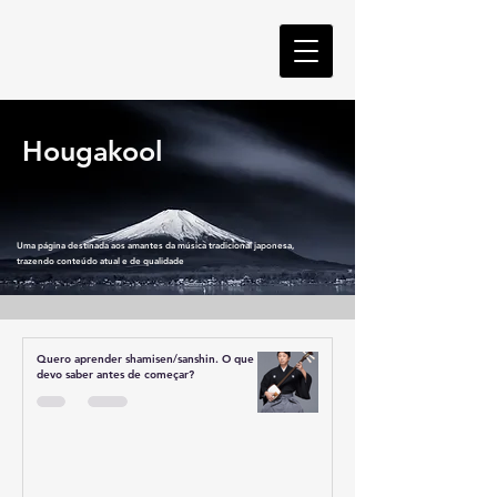
Hougakool
Uma página destinada aos amantes da música tradicional japonesa,
trazendo conteúdo atual e de qualidade
Quero aprender shamisen/sanshin. O que
devo saber antes de começar?