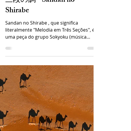
13 de set. de 2024
2 min de leitura
三段の調 - Sandan no
Shirabe
Sandan no Shirabe , que significa
literalmente "Melodia em Três Seções", é
uma peça do grupo Sokyoku (música
instrumental de koto ) que...