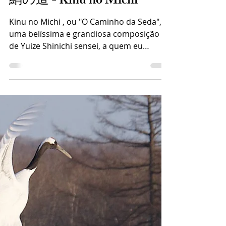
13 de set. de 2024
2 min de leitura
絹の道 - Kinu no Michi
Kinu no Michi , ou "O Caminho da Seda", é
uma belíssima e grandiosa composição
de Yuize Shinichi sensei, a quem eu
considero um monstro...