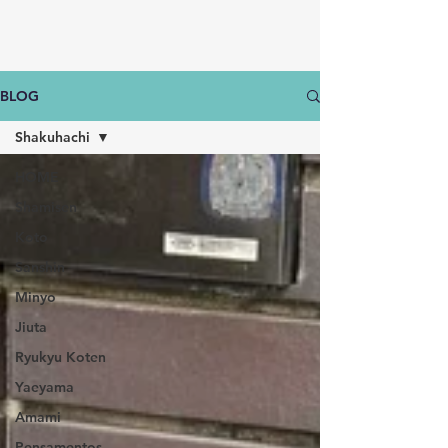
BLOG
Shakuhachi
HOME
Shamisen
Koto
Sanshin
Minyo
Jiuta
Ryukyu Koten
Yaeyama
Amami
Pensamentos