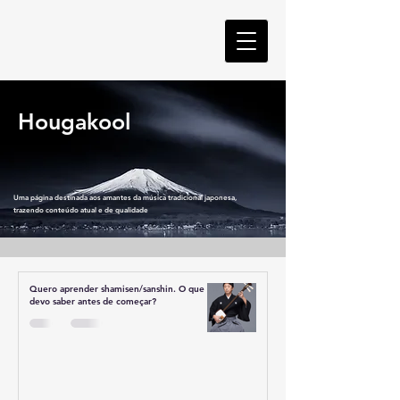
Hougakool
Uma página destinada aos amantes da música tradicional japonesa,
trazendo conteúdo atual e de qualidade
Quero aprender shamisen/sanshin. O que
devo saber antes de começar?