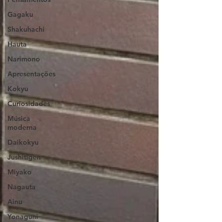
Gagaku
Shakuhachi
Hauta
Narimono
Apresentações
Kokyu
Curiosidades
Música
moderna
Daikokyu
Jushitigen
Miyako
Nagauta
Ainu
Yonaguni