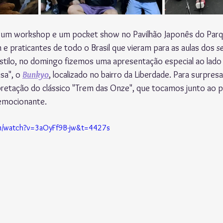
 um workshop e um pocket show no Pavilhão Japonês do Parqu
e praticantes de todo o Brasil que vieram para as aulas dos 
s
stilo, no domingo fizemos uma apresentação especial ao lado
sa", o 
Bunkyo
, localizado no bairro da Liberdade. Para surpresa
pretação do clássico "Trem das Onze", que tocamos junto ao pú
emocionante.
om/watch?v=3aOyFf9B-jw&t=4427s