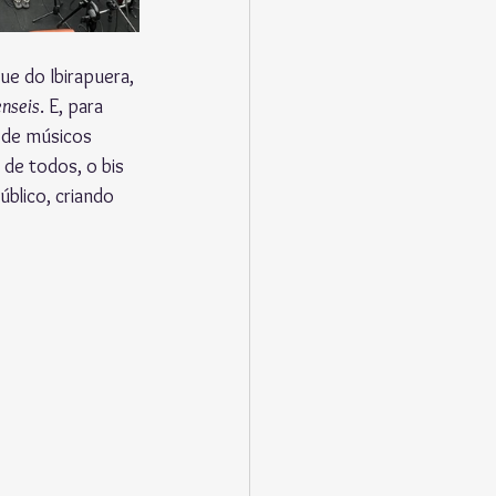
e do Ibirapuera, 
enseis
. E, para 
 de músicos 
 de todos, o bis 
blico, criando 