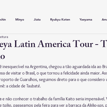
shin
Minyo
Jiuta
Ryukyu Koten
Yaeyama
Am
leitura
a
Narimono
Apresentações
Kokyu
Curiosidades
eya Latin America Tour - 
lo
ko
Nagauta
Ainu
Yonaguni
 inesquecível na Argentina, chegou a tão aguardada ida ao Bras
de visitar o Brasil, o que tornou a felicidade ainda maior. As
porto de Guarulhos, seguimos direto para o que considero 
nê: a cidade de Taubaté.
a
 e não conhecer o trabalho da família Kaito seria impensável. 
e 
taiko
, passeamos pela feira para ver a barraca da 
Akiko-san
, 