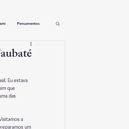
ami
Pensamentos
Música moderna
Taubaté
il. Eu estava 
sim que 
uma das 
Visitamos a 
preparamos um 