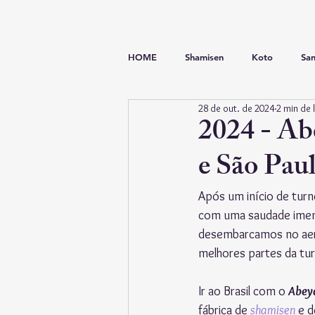
HOME
Shamisen
Koto
San
28 de out. de 2024
2 min de 
Gagaku
Shakuhachi
Haut
2024 - Ab
e São Pau
Daikokyu
Jushitigen
Miya
Após um início de turnê
com uma saudade imensa 
desembarcamos no aero
melhores partes da tur
Ir ao Brasil com o 
Abey
fábrica de 
shamisen
 e d