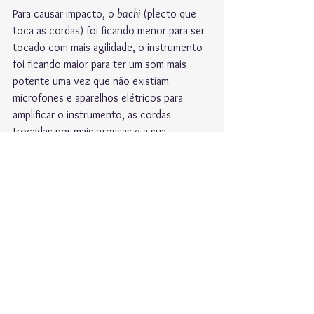
Para causar impacto, o 
bachi
 (plecto que 
toca as cordas) foi ficando menor para ser 
tocado com mais agilidade, o instrumento 
foi ficando maior para ter um som mais 
potente uma vez que não existiam 
microfones e aparelhos elétricos para 
amplificar o instrumento, as cordas 
trocadas por mais grossas e a sua 
musicalidade, mais dinâmica, percussiva 
(podemos ver que se toca bastante o 
corpo do shamisen como se fosse uma 
percussão) e o canto, extremamente forte 
e profundo.
https://www.youtube.com/watch?
v=7U_b6ntDZdU