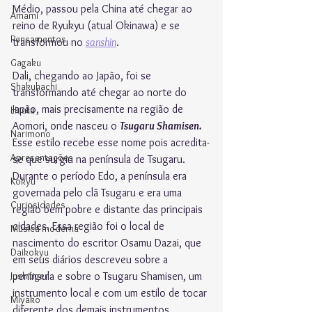
Médio, passou pela China até chegar ao 
Amami
reino de Ryukyu (atual Okinawa) e se 
Pensamentos
transformou no 
sanshin
.
Gagaku
Dali, chegando ao Japão, foi se 
Shakuhachi
transformando até chegar ao norte do 
Japão, mais precisamente na região de 
Hauta
Aomori, onde nasceu o 
Tsugaru Shamisen. 
Narimono
Esse estilo recebe esse nome pois acredita-
Apresentações
se que surgiu na península de Tsugaru. 
Durante o período Edo, a península era 
Kokyu
governada pelo clã Tsugaru e era uma 
Curiosidades
região bem pobre e distante das principais 
cidades. Essa região foi o local de 
Música moderna
nascimento do escritor Osamu Dazai, que 
Daikokyu
em seus diários descreveu sobre a 
Jushitigen
península e sobre o Tsugaru Shamisen, um 
instrumento local e com um estilo de tocar 
Miyako
diferente dos demais instrumentos 