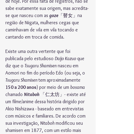
de hoje. Por essa falta de registros, não se 
sabe exatamente sua origem, mas acredita-
se que nasceu com as 
goze
「
瞽女
」
na 
região de Niigata, mulheres cegas que 
caminhavam de vila em vila tocando e 
cantando em troca de comida. 
Existe uma outra vertente que foi 
publicada pelo estudioso 
Daijo Kazuo 
que 
diz que o 
Tsugaru Shamisen
 nasceu em 
Aomori no fim do período Edo (ou seja, o
Tsugaru Shamisen 
tem
aproximadamente 
150 a 200 anos
) por meio de um 
bosama
chamado 
Nitaboh 
「
仁太坊
」
- existe até 
um filme/anime dessa história dirigido por 
Akio Nishizawa - baseado em entrevistas 
com músicos e familiares. De acordo com 
sua investigação, 
Nitaboh
 modificou seu 
shamisen em 1877, com um estilo mais 