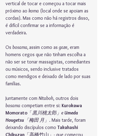
vertical de tocar e começou a tocar mais 
próximo ao 
koma
 (local onde se apoiam as 
cordas). Mas como não há registros disso, 
é difícil confirmar se a informação é 
verdadeira.
Os 
bosama, 
assim como as 
goze
, eram 
homens cegos que não tinham escolha a 
não ser se tonar massagistas, comediantes 
ou músicos, sendo inclusive tratados 
como mendigos e deixado de lado por suas 
famílias.
Juntamente com 
Nitaboh
, outros dois 
bosama
 competiam entre si: 
Kurokawa 
Momorato
「
黒川桃太郎
」
e
 Umeda 
Hougetsu
「
梅田 月
」. Mais tarde, foram 
deixando discípulos como 
Takahashi 
Chikuzan
「高橋竹山」- que começou 