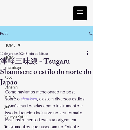
Post
HOME
19 de jan. de 2024
3 min de leitura
HOME
津軽三味線 - Tsugaru
Shamisen
Shamisen: o estilo do norte do
Koto
Japão
Sanshin
Como havíamos mencionado no post 
Minyo
sobre o 
shamisen
, existem diversos estilos 
de músicas tocadas com o instrumento e 
Jiuta
isso influenciou inclusive no seu formato. 
Ryukyu Koten
Esse instrumento teve sua origem em 
Yaeyama
instrumentos que nasceram no Oriente 