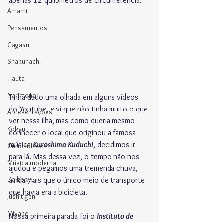
apenas 12 quilômetros de circunferência. 
Amami
Pensamentos
Gagaku
Shakuhachi
Hauta
Narimono
Tinha dado uma olhada em alguns vídeos 
do Youtube, e vi que não tinha muito o que 
Apresentações
ver nessa ilha, mas como queria mesmo 
Kokyu
conhecer o local que originou a famosa 
música 
Kuroshima Kuduchi
, decidimos ir 
Curiosidades
para lá. Mas dessa vez, o tempo não nos 
Música moderna
ajudou e pegamos uma tremenda chuva, 
Daikokyu
ainda mais que o único meio de transporte 
que havia era a bicicleta.
Jushitigen
Miyako
Nossa primeira parada foi o 
Instituto de 