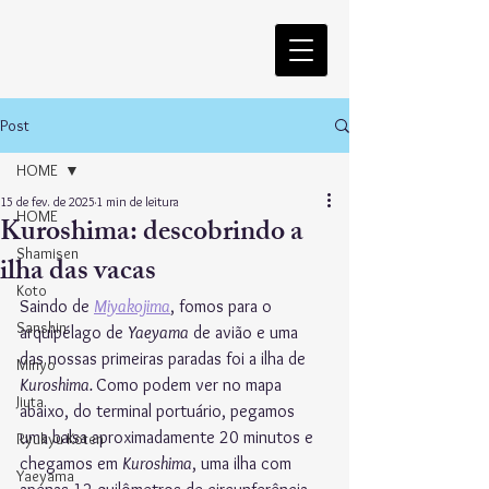
Post
HOME
15 de fev. de 2025
1 min de leitura
HOME
Kuroshima: descobrindo a
Shamisen
ilha das vacas
Koto
Saindo de 
Miyakojima
, fomos para o 
Sanshin
arquipélago de 
Yaeyama
 de avião e uma 
das nossas primeiras paradas foi a ilha de 
Minyo
Kuroshima. 
Como podem ver no mapa 
Jiuta
abaixo, do terminal portuário, pegamos 
uma balsa aproximadamente 20 minutos e 
Ryukyu Koten
chegamos em 
Kuroshima
, uma ilha com 
Yaeyama