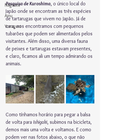
Pesquisa de Kuroshima
, o único local do 
Nagauta
Japão onde se encontram as três espécies 
Ainu
de tartarugas que vivem no Japão. Já de 
cara, nos encontramos com pequenos 
Yonaguni
tubarões que podem ser alimentados pelos 
visitantes. Além disso, uma diversa fauna 
de peixes e tartarugas estavam presentes, 
e claro, ficamos ali um tempo admirando os 
animais.
Como tínhamos horário para pegar a balsa 
de volta para 
Ishigaki
, subimos na bicicleta, 
demos mais uma volta e voltamos. E como 
podem ver nas fotos abaixo, o que não 