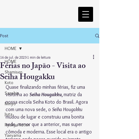
Post
HOME
16 de jul. de 2023
1 min de leitura
HOME
Férias no Japão - Visita ao
Shamisen
Seiha Hougakku
Koto
Quase finalizando minhas férias, fiz uma 
Sanshin
visitinha ao 
Seiha Hougakku, 
matriz da 
nossa escola Seiha Koto do Brasil. Agora 
Minyo
com uma nova sede, o 
Seiha Hougakku
Jiuta
mudou de lugar e construiu uma bonita 
sede, menor que a anterior, mas super 
Ryukyu Koten
cômoda e moderna. Esse local era o antigo 
Yaeyama