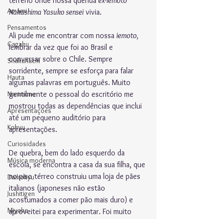
terreno onde nossa querida 
ex-iemoto 
Amami
Nakashima Yasuko sensei
 vivia.
Pensamentos
Ali pude me encontrar com nossa 
iemoto,
Gagaku
lembrar da vez que foi ao Brasil e 
conversar sobre o Chile. Sempre 
Shakuhachi
sorridente, sempre se esforça para falar 
Hauta
algumas palavras em português. Muito 
Narimono
gentilmente o pessoal do escritório me 
mostrou todas as dependências que inclui 
Apresentações
até um pequeno auditório para 
Kokyu
apresentações. 
Curiosidades
De quebra, bem do lado esquerdo da 
Música moderna
escola, se encontra a casa da sua filha, que 
no piso térreo construiu uma loja de pães 
Daikokyu
italianos (japoneses não estão 
Jushitigen
acostumados a comer pão mais duro) e 
Miyako
aproveitei para experimentar. Foi muito 