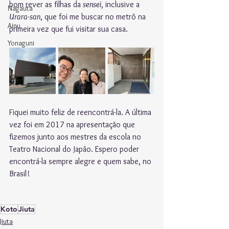
bom rever as filhas da 
sensei
, inclusive a 
Nagauta
Urara-san
, que foi me buscar no metrô na 
Ainu
primeira vez que fui visitar sua casa. 
Yonaguni
Fiquei muito feliz de reencontrá-la. A última 
vez foi em 2017 na apresentação que 
fizemos junto aos mestres da escola no 
Teatro Nacional do Japão. Espero poder 
encontrá-la sempre alegre e quem sabe, no 
Brasil!
Koto
Jiuta
Jiuta