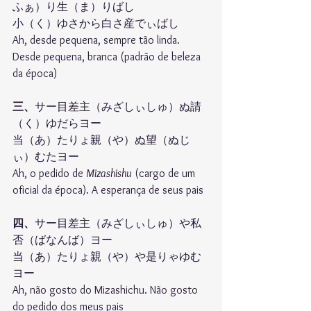
ふぁ）り生（ま）りばし
小（く）ゆさから白さ産でぃばし
Ah, desde pequena, sempre tão linda. 
Desde pequena, branca (padrão de beleza 
da época)
三、
サー目差主（みざしぃしゅ）ぬ請
（く）ゆだらヨー
当（あ）たりょ親（や）ぬ望（ぬじ
ぃ）むたヨー
Ah, o pedido de 
Mizashishu
 (cargo de um 
oficial da época). A esperança de seus pais
四、
サー目差主（みざしぃしゅ）や私
否（ばなんば）ヨー
当（あ）たりょ親（や）や是りゃゆむ
ヨー
Ah, não gosto do Mizashichu. Não gosto 
do pedido dos meus pais