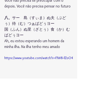
Você não precisa se preocupar com o 
depois. Você não precisa pensar no futuro
八、
サー　島（すぃま）ぬ夫（ぶど
ぅ）待（む）つぁばどぅヨー
国（ふん）ぬ里（ざとぅ）食（か）む
ばどぅヨー
Ah, eu estou esperando um homem da 
minha ilha. Na ilha tenho meu amado
https://www.youtube.com/watch?v=FIW8--fZoO4