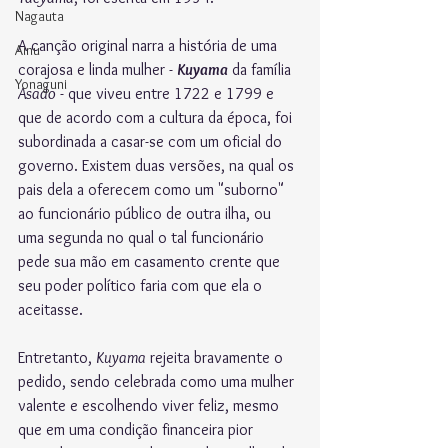
Nagauta
A canção original narra a história de uma 
Ainu
corajosa e linda mulher - 
Kuyama
 da família 
Yonaguni
Asado
 - que viveu entre 1722 e 1799 e 
que de acordo com a cultura da época, foi 
subordinada a casar-se com um oficial do 
governo. Existem duas versões, na qual os 
pais dela a oferecem como um "suborno" 
ao funcionário público de outra ilha, ou 
uma segunda no qual o tal funcionário 
pede sua mão em casamento crente que 
seu poder político faria com que ela o 
aceitasse.
Entretanto, 
Kuyama
 rejeita bravamente o 
pedido, sendo celebrada como uma mulher 
valente e escolhendo viver feliz, mesmo 
que em uma condição financeira pior 