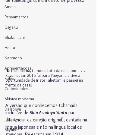
de 
Taketomijima, 
é um canto de protesto.
Amami
Pensamentos
Gagaku
Shakuhachi
Hauta
Narimono
Apresentações
Na foto acima, temos a foto da casa onde vivia 
Kuyama
. Em 2016 fui para Yaeyama e tive a 
Kokyu
oportunidade de ir até Taketomi e passei na 
frente da casa!
Curiosidades
Música moderna
A versão que conhecemos (chamada 
Daikokyu
inclusive de 
Shin Asadoya Yunta
 para 
Jushitigen
diferenciar da canção original), cantada na 
língua japonesa e não na língua local de 
Miyako
Yaeyama
, foi escrita em 1934.