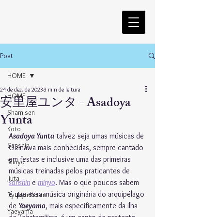
Post
HOME
24 de dez. de 2023
3 min de leitura
HOME
安里屋ユンタ - Asadoya
Shamisen
Yunta
Koto
Asadoya Yunta
 talvez seja umas músicas de 
Sanshin
Okinawa mais conhecidas, sempre cantado 
em festas e inclusive uma das primeiras 
Minyo
músicas treinadas pelos praticantes de 
Jiuta
sanshin
 e 
minyo
. Mas o que poucos sabem 
é que essa música originária do arquipélago 
Ryukyu Koten
de 
Yaeyama
, mais especificamente da ilha 
Yaeyama