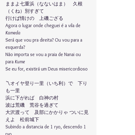
ままよ七重浜（なないはま）　久根
（くね）別すぎて 
行けば情けの　上磯ござる 
Agora o lugar onde cheguei é a vila de 
Kameda
Será que vou pra direita? Ou vou para a 
esquerda?
Não importa se vou a praia de Nanai ou 
para 
Kume
Se eu for, existirá um Deus misericordioso
〽︎オイヤ登り一里（いち利）で　下り
も一里 
浜に下がれば　白神の村 
波は荒磯　荒谷を過ぎて 
大沢渡って　及部にかかりゃ ついに見
えよ　松前城下
Subindo a distancia de 1 ryo, descendo 1 
ryo