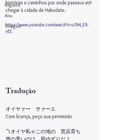
histórias e caminhos por onde passava até 
Nagauta
chegar à cidade de Hakodate.
Ainu
https://www.youtube.com/watch?v=u764_ES-
Yonaguni
nEE
Tradução
オイヤァー　サァーエ 
Com licença, peço sua permissão
〽︎オイヤ私ゃこの地の　荒浜育ち 
声の悪いのは　親ゆずりだよ 