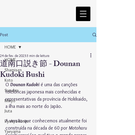
Post
HOME
24 de fev. de 2023
3 min de leitura
HOME
道南口説き節 - Dounan
Shamisen
Kudoki Bushi
Koto
O 
Dounan Kudoki
 é uma das canções 
Sanshin
folclóricas japonesa mais conhecidas e 
representativas da província de Hokkaido, 
Minyo
a ilha mais ao norte do Japão. 
Jiuta
A versão que conhecemos atualmente foi 
Ryukyu Koten
construída na década de 60 por 
Motoharu 
Yaeyama