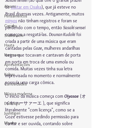
Sasaki sensei 
(ao qual tive o grande prazer 
Amami
de 
visitar em Osaka
), que já esteve no 
Brasil diversas vezes. Antigamente, muitos 
Pensamentos
minyos
 não tinham registros e foram se 
Gagaku
perdendo com o tempo, então 
Sasaki sensei 
começou a resgatá-las. 
Dounan Kudoki
 foi 
Shakuhachi
criada a partir de uma música que eram 
Hauta
cantadas pelas 
Goze
, mulheres andarilhas 
Narimono
cegas que tocavam e cantavam de porta 
em porta em troca de uma esmola ou 
Apresentações
comida. Muitas vezes tinha sua letra 
Kokyu
improvisada no momento e normalmente 
possuía uma carga cômica.
Curiosidades
Música moderna
O início da música começa com 
Oiyasae
 (オ
イヤァーサァーエ ), que significa 
Daikokyu
literalmente "com licença", como se a 
Jushitigen
Goze estivesse pedindo permissão para 
Miyako
cantar e ser ouvida, contando sobre 