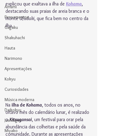
explicou que exaltava a ilha de 
Kohama
, 
Amami
destacando suas praias de areia branca e o 
Pensamentos
monte 
Ufudaki
, que fica bem no centro da 
ilha.
Gagaku
Shakuhachi
Hauta
Narimono
Apresentações
Kokyu
Curiosidades
Música moderna
Na 
ilha de 
Kohama
, todos os anos, no 
Daikokyu
oitavo mês do calendário lunar, é realizado 
o 
Kitsugansai
, um festival para orar pela 
Jushitigen
abundância das colheitas e pela saúde da 
Miyako
comunidade. Durante as apresentações 