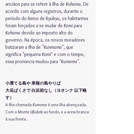
anciãos para se referir à ilha de 
Kohama
. De 
acordo com alguns registros, durante o 
período do Reino de Ryukyu, os habitantes 
foram forçados a se mudar de 
Komi
 para 
Kohama
 devido ao imposto alto do 
governo. Na época, os novos moradores 
batizaram a ilha de 
"Kunmama"
, que 
significa "pequena 
Komi
" e com o tempo, 
essa pronúncia mudou para 
"Kumoma"
.
小濱てる島や 果報の島やりば
大岳ばくさで 白浜前なし（ヨオンナ 以下略
す）
A ilha chamada 
Kumoma 
é uma ilha abençoada.
Com o Monte 
Ufudaki
 ao fundo, e a areia branca 
à sua frente.