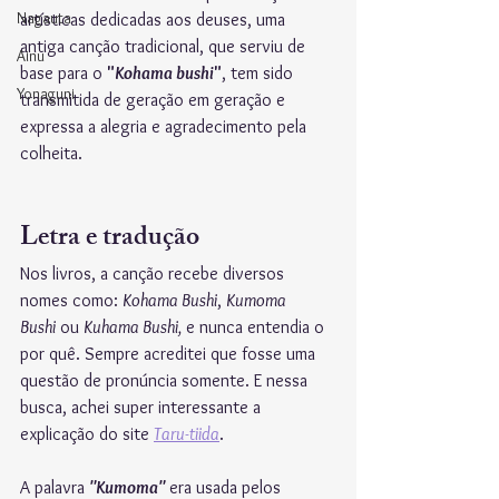
Nagauta
artísticas dedicadas aos deuses, uma 
antiga canção tradicional, que serviu de 
Ainu
base para o 
"
Kohama bushi
"
, tem sido 
Yonaguni
transmitida de geração em geração e 
expressa a alegria e agradecimento pela 
colheita.
Letra e tradução 
Nos livros, a canção recebe diversos 
nomes como: 
Kohama Bushi
, 
Kumoma 
Bushi
 ou 
Kuhama Bushi,
 e nunca entendia o 
por quê. Sempre acreditei que fosse uma 
questão de pronúncia somente. E nessa 
busca, achei super interessante a 
explicação do site 
Taru-tiida
. 
A palavra 
"Kumoma"
 era usada pelos 