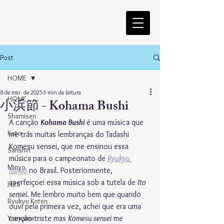
Post
HOME
8 de mar. de 2025
3 min de leitura
HOME
小浜節 - Kohama Bushi
Shamisen
A canção 
Kohama Bushi 
é uma música que 
Koto
me trás muitas lembranças do Tadashi 
Komesu sensei, que me ensinou essa 
Sanshin
música para o campeonato de 
Ryukyu
Minyo
minyo
 no Brasil. Posteriormente, 
aperfeiçoei essa música sob a tutela de 
Ito 
Jiuta
sensei
. Me lembro muito bem que quando 
Ryukyu Koten
ouvi pela primeira vez, achei que era uma 
Yaeyama
canção triste mas 
Komesu sensei
 me 