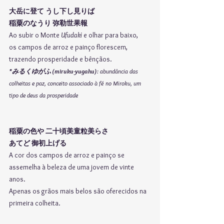
大岳に登て うし下し見りば
稲粟のなうり 弥勒世果報
Ao subir o Monte 
Ufudaki
e olhar para baixo,
os campos de arroz e painço florescem, 
trazendo prosperidade e bênçãos.
*みるくゆがふ (miruku-yugahu)
: abundância das 
colheitas e paz, conceito associado à fé no Miroku, um 
tipo de deus da prosperidade
稲粟の色や 二十頃美童粒美らさ 
あてど 御初上げる
A cor dos campos de arroz e painço se 
assemelha à beleza de uma jovem de vinte 
anos.
Apenas os grãos mais belos são oferecidos na 
primeira colheita.