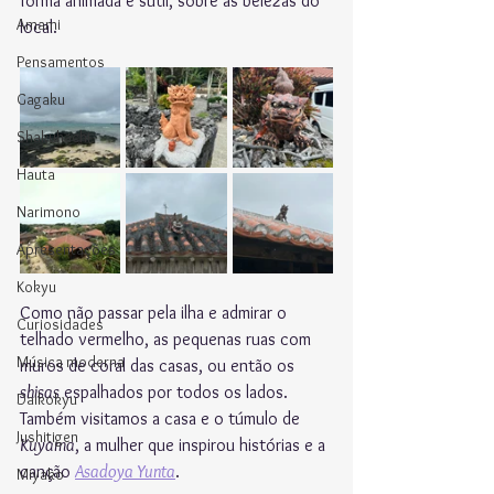
forma animada e sutil, sobre as belezas do 
Amami
local.
Pensamentos
Gagaku
Shakuhachi
Hauta
Narimono
Apresentações
Kokyu
Como não passar pela ilha e admirar o 
Curiosidades
telhado vermelho, as pequenas ruas com 
Música moderna
muros de coral das casas, ou então os 
shisas
 espalhados por todos os lados. 
Daikokyu
Também visitamos a casa e o túmulo de 
Jushitigen
Kuyama
, a mulher que inspirou histórias e a 
canção 
Asadoya Yunta
.
Miyako