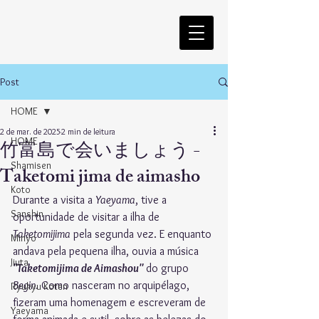
Post
HOME
2 de mar. de 2025
2 min de leitura
HOME
竹富島で会いましょう -
Shamisen
Taketomi jima de aimasho
Koto
Durante a visita a 
Yaeyama
, tive a 
Sanshin
oportunidade de visitar a ilha de 
Taketomijima
 pela segunda vez. E enquanto 
Minyo
andava pela pequena ilha, ouvia a música 
Jiuta
"Taketomijima de Aimashou"
 do grupo 
Begin
. Como nasceram no arquipélago, 
Ryukyu Koten
fizeram uma homenagem e escreveram de 
Yaeyama