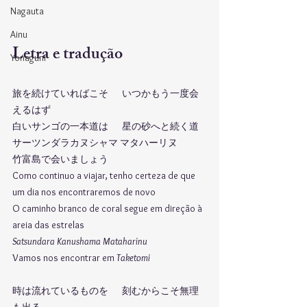
Nagauta
Ainu
Letra e tradução
Yonaguni
旅を続けていればこそ	いつかもう一度会
えるはず
白いサンゴの一本道は	星の砂へと続く道
サーツンダラカヌシャマ マタハーリヌ
竹富島で会いましょう
Como continuo a viajar, tenho certeza de que 
um dia nos encontraremos de novo
O caminho branco de coral segue em direção à 
areia das estrelas
Satsundara Kanushama Mataharinu
Vamos nos encontrar em 
Taketomi
時は流れているものを	刻むからこそ無理