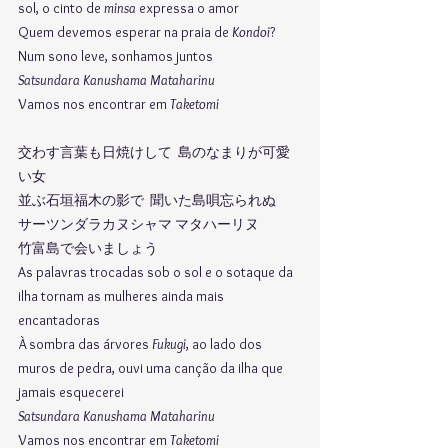
sol, o cinto de 
minsa
 expressa o amor
Quem devemos esperar na praia de 
Kondoi
? 
Num sono leve, sonhamos juntos
Satsundara Kanushama Mataharinu
Vamos nos encontrar em 
Taketomi
交わす言葉も日焼けして	島のなまりが可愛
い女
並ぶ石垣福木の影で  聞いた島唄忘られぬ
サーツンダラカヌシャマ マタハーリヌ
竹富島で会いましょう
As palavras trocadas sob o sol e o sotaque da 
ilha tornam as mulheres ainda mais 
encantadoras
À sombra das árvores 
Fukugi
, ao lado dos 
muros de pedra, ouvi uma canção da ilha que 
jamais esquecerei
Satsundara Kanushama Mataharinu
Vamos nos encontrar em 
Taketomi